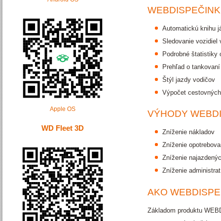
WEBDISPEČINK
Automatickú knihu j
Sledovanie vozidiel
Podrobné štatistiky 
Prehľad o tankovaní
Štýl jazdy vodičov
Výpočet cestovných
Apple OS
VÝHODY WEBD
WD Fleet 3D
Zníženie nákladov
Zníženie opotrebovan
Zníženie najazdenýc
Zníženie administra
AKO WEBDISPE
Základom produktu WEBDI