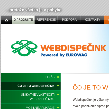
...pretože všetko je v pohybe
O PRODUKTE
REFERENCIE
PODPORA
KONTAKTY
O NÁS
ČO JE TO 
ČO JE TO WEBDISPEČINK
UNIKÁTNE VLASTNOSTI
WEBDISPEČINKU
Webdispečink je výkonný s
svoje podnikanie vpred p
MOBILNÉ APLIKÁCIE