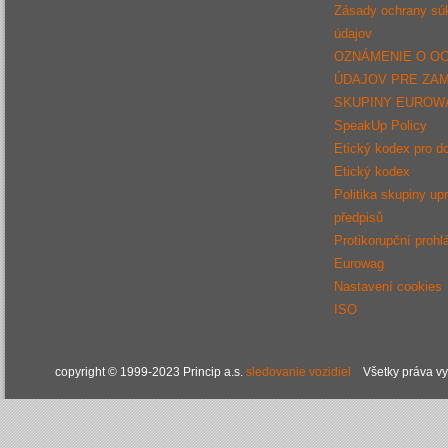
Zásady ochrany sú
údajov
OZNÁMENIE O O
ÚDAJOV PRE ZA
SKUPINY EUROW
SpeakUp Policy
Etický kodex pro d
Etický kodex
Politika skupiny up
předpisů
Protikorupční prohl
Eurowag
Nastavení cookies
ISO
copyright © 1999-2023 Princip a.s.
sledovanie vozidiel
Všetky práva v