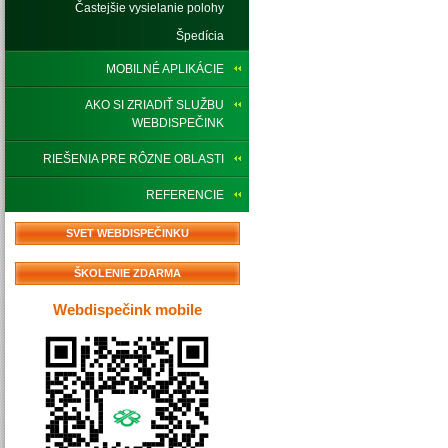
Častejšie vysielanie polohy
Špedícia
MOBILNÉ APLIKÁCIE
AKO SI ZRIADIŤ SLUŽBU
WEBDISPEČINK
RIEŠENIA PRE RÔZNE OBLASTI
REFERENCIE
SVET WEBDISPEČINKU
ŠKOLENIE ZDARMA
Webdispečink mobile