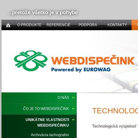
...pretože všetko je v pohybe
O PRODUKTE
REFERENCIE
PODPORA
KONTAKTY
O NÁS
TECHNOLOG
ČO JE TO WEBDISPEČINK
UNIKÁTNE VLASTNOSTI
WEBDISPEČINKU
Technologická vyspelosť
Archivácia tachografov