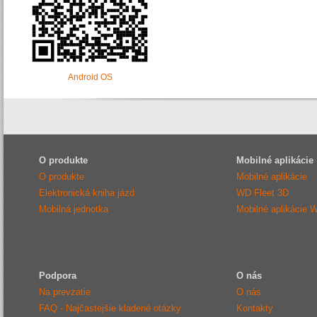
Android OS
O produkte
Mobilné aplikácie
O produkte
Mobilné aplikácie
Elektronická kniha jázd
WD Fleet 3D
Mobilná jednotka
Mobilné aplikácie 
Podpora
O nás
Na prevzatie
O nás
FAQ - Najčastejšie kladené otázky
Kontakty