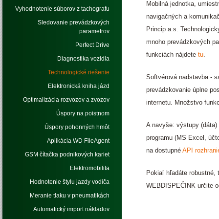
Mobilná jednotka, umiest
Vyhodnotenie súborov z tachografu
navigačných a komunikačn
Sledovanie prevádzkových
Princip a.s. Technologic
parametrov
mnoho prevádzkových para
Perfect Drive
funkciách nájdete
tu
.
Diagnostika vozidla
Technologické riešenie
Softvérová nadstavba - s
Elektronická kniha jázd
prevádzkovanie úplne post
Optimalizácia rozvozov a zvozov
internetu. Množstvo funkc
Úspory na poistnom
A navyše: výstupy (dáta
Úspory pohonných hmôt
programu (MS Excel, účto
Aplikácia WD FileAgent
na dostupné
API rozhra
GSM čítačka podnikových kariet
Elektromobilita
Pokiaľ hľadáte robustné,
Hodnotenie štylu jazdy vodiča
WEBDISPEČINK určite oc
Meranie tlaku v pneumatikách
Automatický import nákladov