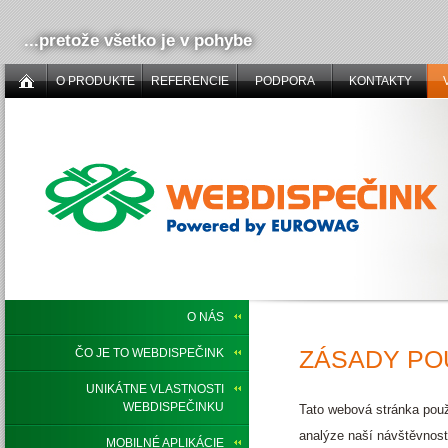
...pretože všetko je v pohybe
O PRODUKTE
REFERENCIE
PODPORA
KONTAKTY
O NÁS
ZÁSADY PO
ČO JE TO WEBDISPEČINK
UNIKÁTNE VLASTNOSTI
WEBDISPEČINKU
Tato webová stránka použ
analýze naší návštěvnost
MOBILNÉ APLIKÁCIE