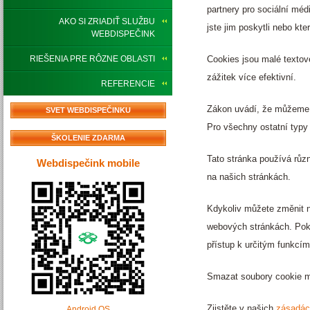
partnery pro sociální méd
AKO SI ZRIADIŤ SLUŽBU
jste jim poskytli nebo kte
WEBDISPEČINK
Cookies jsou malé textov
RIEŠENIA PRE RÔZNE OBLASTI
zážitek více efektivní.
REFERENCIE
Zákon uvádí, že můžeme u
SVET WEBDISPEČINKU
Pro všechny ostatní typy
ŠKOLENIE ZDARMA
Tato stránka používá různ
Webdispečink mobile
na našich stránkách.
Kdykoliv můžete změnit n
webových stránkách. Pok
přístup k určitým funkcí
Smazat soubory cookie m
Zjistěte v našich
zásadác
Android OS