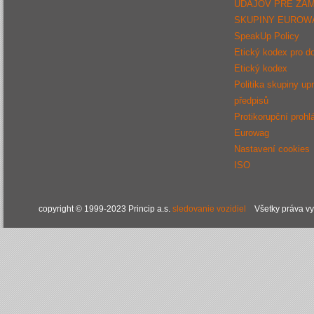
ÚDAJOV PRE ZA
SKUPINY EUROW
SpeakUp Policy
Etický kodex pro d
Etický kodex
Politika skupiny up
předpisů
Protikorupční prohl
Eurowag
Nastavení cookies
ISO
copyright © 1999-2023 Princip a.s.
sledovanie vozidiel
Všetky práva v