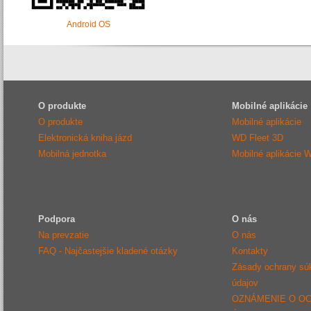
Android OS
O produkte
Mobilné aplikácie
O produkte
Mobilné aplikácie
Elektronická kniha jázd
WD Fleet 3D
Mobilná jednotka
Mobilné aplikácie 
Podpora
O nás
Na prevzatie
O nás
FAQ - Najčastejšie kladené otázky
Kontakty
Zásady ochrany sú
údajov
OZNÁMENIE O O