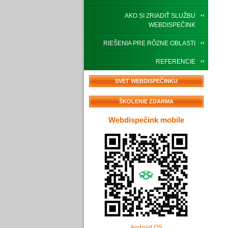
AKO SI ZRIADIŤ SLUŽBU
WEBDISPEČINK
RIEŠENIA PRE RÔZNE OBLASTI
REFERENCIE
SVET WEBDISPEČINKU
ŠKOLENIE ZDARMA
Webdispečink mobile
Android OS