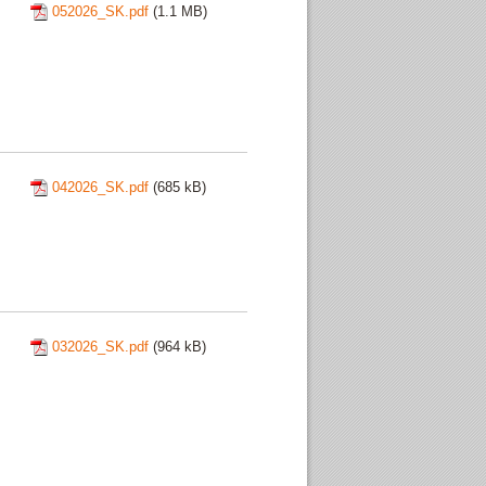
052026_SK.pdf
(1.1 MB)
042026_SK.pdf
(685 kB)
032026_SK.pdf
(964 kB)