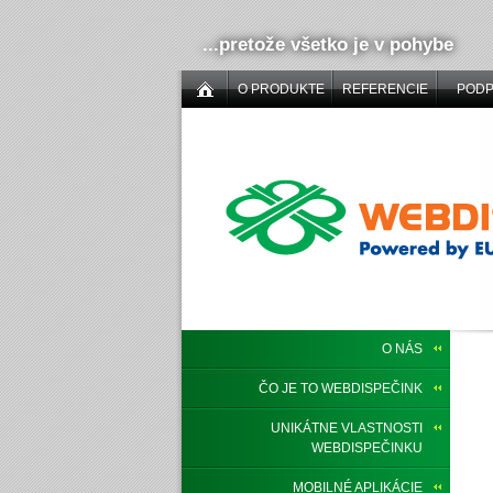
...pretože všetko je v pohybe
O PRODUKTE
REFERENCIE
POD
O NÁS
ČO JE TO WEBDISPEČINK
UNIKÁTNE VLASTNOSTI
WEBDISPEČINKU
MOBILNÉ APLIKÁCIE