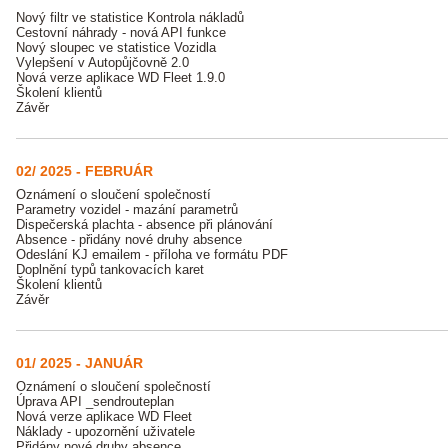
Nový filtr ve statistice Kontrola nákladů
Cestovní náhrady - nová API funkce
Nový sloupec ve statistice Vozidla
Vylepšení v Autopůjčovně 2.0
Nová verze aplikace WD Fleet 1.9.0
Školení klientů
Závěr
02/ 2025 - FEBRUÁR
Oznámení o sloučení společností
Parametry vozidel - mazání parametrů
Dispečerská plachta - absence při plánování
Absence - přidány nové druhy absence
Odeslání KJ emailem - příloha ve formátu PDF
Doplnění typů tankovacích karet
Školení klientů
Závěr
01/ 2025 - JANUÁR
Oznámení o sloučení společností
Úprava API _sendrouteplan
Nová verze aplikace WD Fleet
Náklady - upozornění uživatele
Přidány nové druhy absence