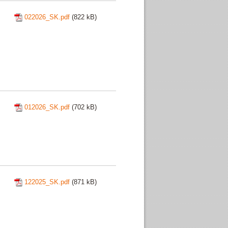
022026_SK.pdf
(822 kB)
012026_SK.pdf
(702 kB)
122025_SK.pdf
(871 kB)