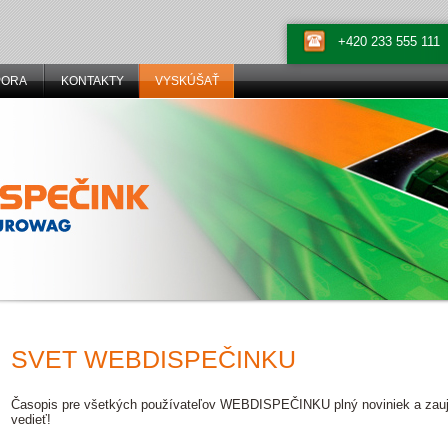
+420 233 555 111
PORA
KONTAKTY
VYSKÚŠAŤ
SVET WEBDISPEČINKU
Časopis pre všetkých používateľov WEBDISPEČINKU plný noviniek a zaujím
vedieť!