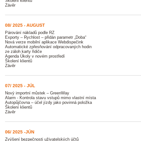
Školení klientů
Závěr
08/ 2025 - AUGUST
Párování nákladů podle RZ
Exporty – Rychlost – přidán parametr „Doba“
Nová verze mobilní aplikace Webdispečink
Automatické zpřesňování odpracovaných hodin
ze záloh karty řidiče
Agenda Úkoly v novém prostředí
Školení klientů
Závěr
07/ 2025 - JÚL
Nový importní můstek – GreenWay
Alarm - Kontrola stavu vstupů mimo vlastní místa
Autopůjčovna – účel jízdy jako povinná položka
Školení klientů
Závěr
06/ 2025 -JÚN
Zvýšení bezpečnosti uživatelských účtů