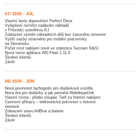
07/ 2026 - JÚL
Vlastní texty doporučení Perfect Drive
Vylepšení ručního zadávání nákladů
v Průvodci uzávěrkou KJ
Zobrazení výměn náhradních dílů bez časového omezení
Vyšší sazby stravného pro mobilní pracovníky
na Slovensku
Počet míst nabíjení nově ve statistice Seznam řidičů
Nová verze aplikace WD Fleet 1.11.0
Školení klientů
Závěr
06/ 2026 - JÚN
Nová povinnost tachografu pro dodávková vozidla
Nová éra pro dodávky a jak pomáhá Webdispečink
Vlastní místa - přidán sloupec Tarif za firemní nabíjení
Cestovní příkazy – elektronická potvrzení v tiskové
sestavě
Zobrazení stavu AdBlue a baterie
Školení klientů
Závěr