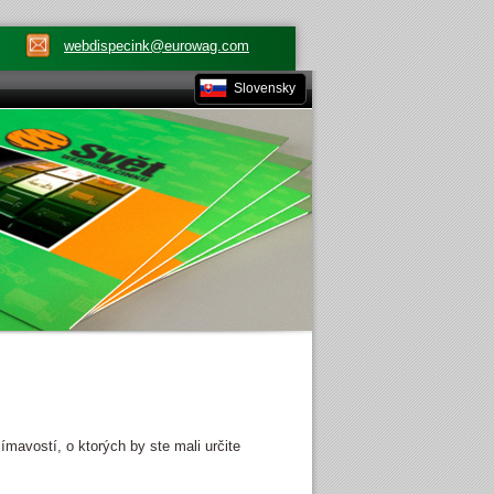
webdispecink@eurowag.com
Slovensky
avostí, o ktorých by ste mali určite