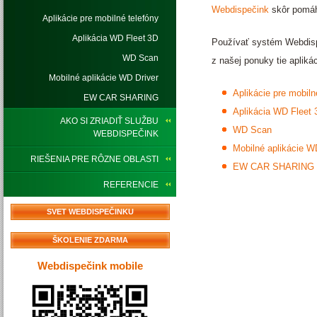
Webdispečink
skôr pomáha
Aplikácie pre mobilné telefóny
Aplikácia WD Fleet 3D
Používať systém Webdispe
WD Scan
z našej ponuky tie aplik
Mobilné aplikácie WD Driver
Aplikácie pre mobiln
EW CAR SHARING
Aplikácia WD Fleet 
AKO SI ZRIADIŤ SLUŽBU
WD Scan
WEBDISPEČINK
Mobilné aplikácie W
RIEŠENIA PRE RÔZNE OBLASTI
EW CAR SHARING
REFERENCIE
SVET WEBDISPEČINKU
ŠKOLENIE ZDARMA
Webdispečink mobile