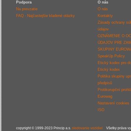
Podpora
O nás
Na prevzatie
O nás
FAQ - Najčastejšie kladené otázky
Kontakty
Zásady ochrany sú
údajov
OZNÁMENIE O O
ÚDAJOV PRE ZA
SKUPINY EUROW
SpeakUp Policy
Etický kodex pro d
Etický kodex
Politika skupiny up
předpisů
Protikorupční prohl
Eurowag
Nastavení cookies
ISO
copyright © 1999-2023 Princip a.s.
sledovanie vozidiel
Všetky práva v