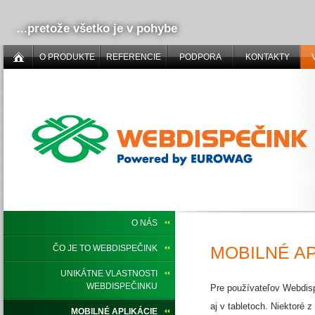
...pretože všetko je v pohybe
O PRODUKTE
REFERENCIE
PODPORA
KONTAKTY
O NÁS
MOBILNÉ AP
ČO JE TO WEBDISPEČINK
UNIKÁTNE VLASTNOSTI
WEBDISPEČINKU
Pre používateľov Webdisp
aj v tabletoch. Niektoré
MOBILNÉ APLIKÁCIE