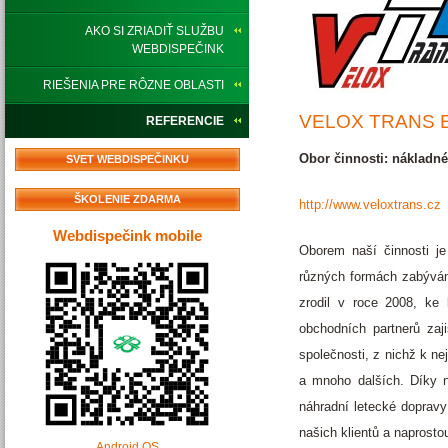
AKO SI ZRIADIŤ SLUŽBU
WEBDISPEČINK
RIEŠENIA PRE RÔZNE OBLASTI
VELOX TRANS E
REFERENCIE
Obor činnosti: nákladné
SVET WEBDISPEČINKU
ŠKOLENIE ZDARMA
http://www.veloxtrans.cz
Webdispečink mobile
Oborem naší činnosti j
různých formách zabývám
zrodil v roce 2008, ke 
obchodních partnerů zaji
společnosti, z nichž k n
a mnoho dalších. Díky 
náhradní letecké dopravy
našich klientů a naprosto
Android OS