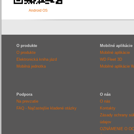
Android OS
O produkte
Mobilné aplikácie
O produkte
Mobilné aplikácie
Elektronická kniha jázd
WD Fleet 3D
Mobilná jednotka
Mobilné aplikácie 
Podpora
O nás
Na prevzatie
O nás
FAQ - Najčastejšie kladené otázky
Kontakty
Zásady ochrany sú
údajov
OZNÁMENIE O O