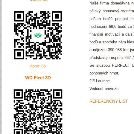
Naše firma donedávna neh
nějaký bonusový systém 
našich řidičů pomocí 
hodnocení 68,6 bodů ze 1
finanční motivací a dal
bodů a spotřeba nám klesl
a nájezdu 390.988 km jsme
představuje úsporu 262.7
Se službou PERFECT DR
Apple OS
pohonných hmot.
WD Fleet 3D
Jiří Laurenc
Vedoucí provozu
REFERENČNÝ LIST