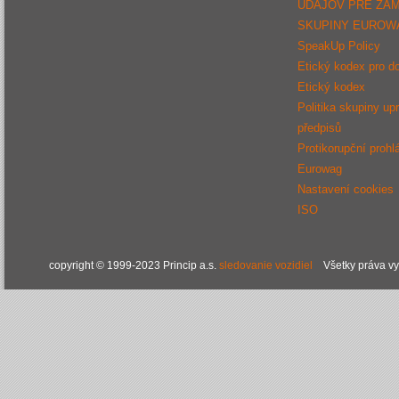
ÚDAJOV PRE ZA
SKUPINY EUROW
SpeakUp Policy
Etický kodex pro d
Etický kodex
Politika skupiny up
předpisů
Protikorupční prohl
Eurowag
Nastavení cookies
ISO
copyright © 1999-2023 Princip a.s.
sledovanie vozidiel
Všetky práva v