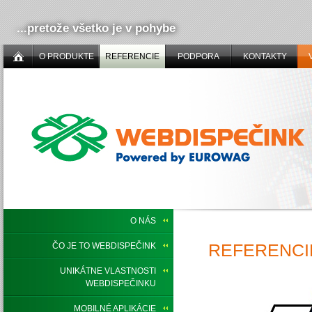
...pretože všetko je v pohybe
O PRODUKTE
REFERENCIE
PODPORA
KONTAKTY
O NÁS
REFERENCIE
ČO JE TO WEBDISPEČINK
UNIKÁTNE VLASTNOSTI
WEBDISPEČINKU
MOBILNÉ APLIKÁCIE